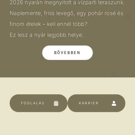
2026 nyarán megnyitott a vízparti teraszunk.
Naplemente, friss levegő, egy pohár rosé és
finom ételek – kell ennél több?
Ez lesz a nyár legjobb helye.
BŐVEBBEN
K
FOGLALÁS
KARRIER
A
P