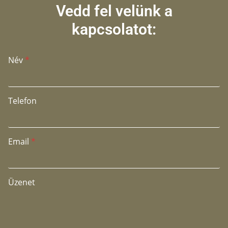
Vedd fel velünk a
kapcsolatot:
N
Név
*
é
v
T
e
Telefon
l
e
f
o
Email
*
n
T
e
l
e
Üzenet
f
o
n