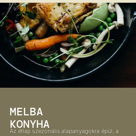
MELBA
KONYHA
Az étlap szezonális alapanyagokra épül, a